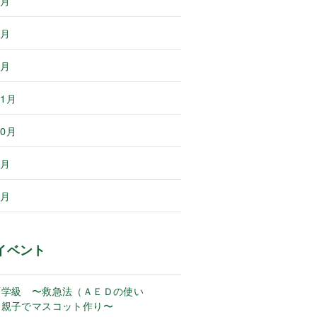
3月
2月
1月
11月
10月
8月
6月
イベント
育学級 〜救急法（ＡＥＤの使い
 親子でマスコット作り〜