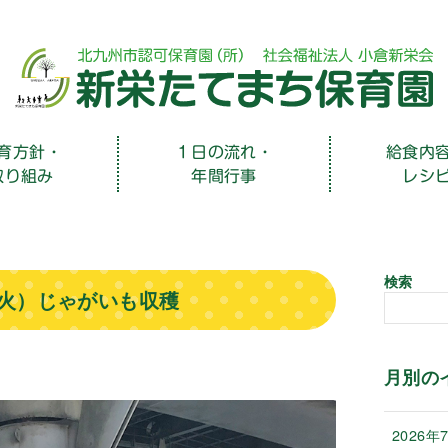
育方針・
１日の流れ・
給食内
取り組み
年間行事
レシ
検索
（火）じゃがいも収穫
月別の
2026年